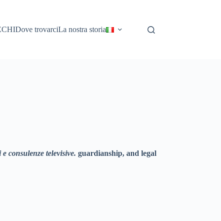
ECHI
Dove trovarci
La nostra storia
 e consulenze televisive.
guardianship, and legal