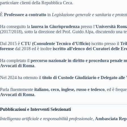
particolare clienti della Repubblica Ceca.
È
Professore a contratto
in
Legislazione generale e sanitaria e protez
Ha conseguito la
laurea in Giurisprudenza
presso l’
Università Rom
(2017/2018), sotto la direzione del Prof. Guido Alpa, discutendo una t
Dal 2015 è
CTU (Consulente Tecnico d’Ufficio)
iscritto presso il
Tri
forense
dal 2018 ed è inoltre
iscritto all’elenco dei Curatori delle Er
Ha completato il
percorso nazionale in diritto e procedura penale mi
Avvocati di Roma
.
Nel 2024 ha ottenuto il
titolo di Custode Giudiziario e Delegato alle
Parla fluentemente
italiano, ceco, inglese, russo e tedesco
, ed è frequ
Avvocati di Roma
.
Pubblicazioni e Interventi Selezionati
Intelligenza artificiale e responsabilità professionale
,
Ambasciata Rep