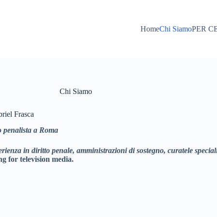
Home
Chi Siamo
PER C
Chi Siamo
riel Frasca
o penalista a Roma
rienza in diritto penale, amministrazioni di sostegno, curatele speciali
ng for television media.