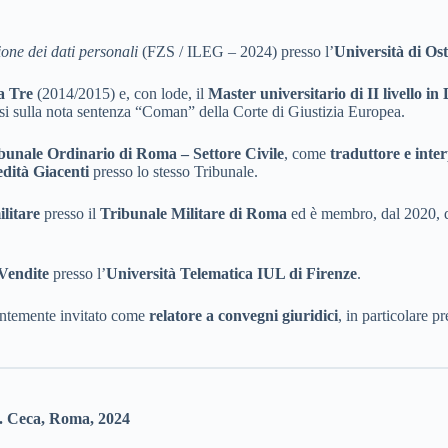
ione dei dati personali
(FZS / ILEG – 2024) presso l’
Università di Os
a Tre
(2014/2015) e, con lode, il
Master universitario di II livello i
esi sulla nota sentenza “Coman” della Corte di Giustizia Europea.
bunale Ordinario di Roma – Settore Civile
, come
traduttore e inter
edità Giacenti
presso lo stesso Tribunale.
litare
presso il
Tribunale Militare di Roma
ed è membro, dal 2020, 
 Vendite
presso l’
Università Telematica IUL di Firenze
.
entemente invitato come
relatore a convegni giuridici
, in particolare pr
. Ceca, Roma, 2024