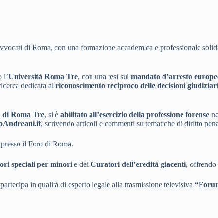
 Avvocati di Roma, con una formazione accademica e professionale soli
 l’
Università Roma Tre
, con una tesi sul
mandato d’arresto europe
ricerca dedicata al
riconoscimento reciproco delle decisioni giudiziarie
za di Roma Tre
, si è
abilitato all’esercizio della professione forense
ne
oAndreani.it
, scrivendo articoli e commenti su tematiche di diritto pena
presso il Foro di Roma.
ri speciali per minori
e dei
Curatori dell’eredità giacenti
, offrendo 
partecipa in qualità di esperto legale alla trasmissione televisiva
“Foru