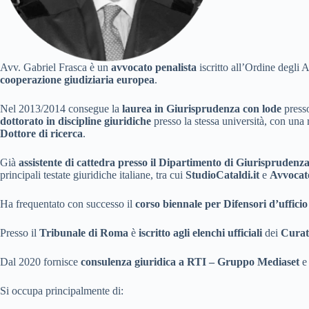
Avv. Gabriel Frasca è un
avvocato penalista
iscritto all’Ordine degli
cooperazione giudiziaria europea
.
Nel 2013/2014 consegue la
laurea in Giurisprudenza con lode
presso
dottorato in discipline giuridiche
presso la stessa università, con una 
Dottore di ricerca
.
Già
assistente di cattedra presso il Dipartimento di Giurispruden
principali testate giuridiche italiane, tra cui
StudioCataldi.it
e
Avvocat
Ha frequentato con successo il
corso biennale per Difensori d’ufficio
Presso il
Tribunale di Roma
è
iscritto agli elenchi ufficiali
dei
Curato
Dal 2020 fornisce
consulenza giuridica a RTI – Gruppo Mediaset
e 
Si occupa principalmente di: