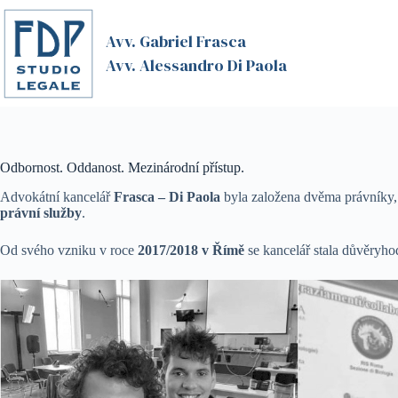
Skip
to
Avv. Gabriel Frasca
content
Avv. Alessandro Di Paola
Odbornost. Oddanost. Mezinárodní přístup.
Advokátní kancelář
Frasca – Di Paola
byla založena dvěma právníky, k
právní služby
.
Od svého vzniku v roce
2017/2018 v Římě
se kancelář stala důvěryh