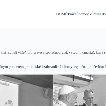
DOMŮ
Právní pomoc v Itálii
Kdo
teří sdílejí vášeň pro právo a společnou vizi: vytvořit kancelář, která 
odným partnerem pro
italské i zahraniční klienty
, zejména pro
českou 