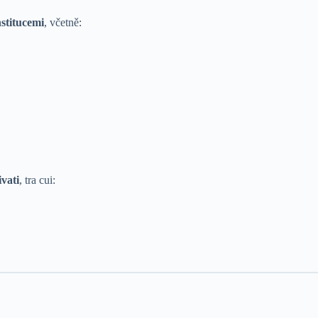
stitucemi
, včetně:
ivati
, tra cui: