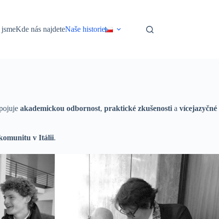
 jsme
Kde nás najdete
Naše historie
spojuje
akademickou odbornost
,
praktické zkušenosti
a
vícejazyčné
komunitu v Itálii
.